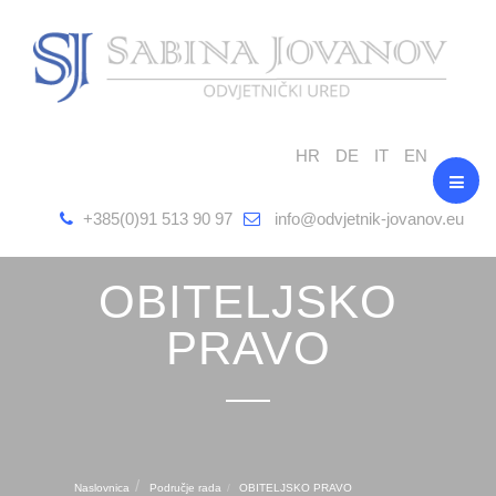
HR
DE
IT
EN
+385(0)91 513 90 97
info@odvjetnik-jovanov.eu
OBITELJSKO
PRAVO
Naslovnica
Područje rada
OBITELJSKO PRAVO